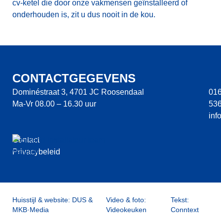
cv-ketel die door onze vakmensen geïnstalleerd of
onderhouden is, zit u dus nooit in de kou.
CONTACTGEGEVENS
Dominéstraat 3, 4701 JC Roosendaal
016
Ma-Vr 08.00 – 16.30 uur
53
@o
Contact
Privacybeleid
Huisstijl & website:
DUS
&
Video & foto:
Tekst:
MKB·Media
Videokeuken
Conntext